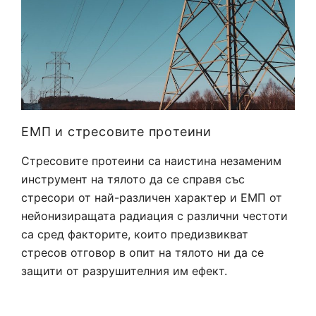
ЕМП и стресовите прoтеини
Стресовите протеини са наистина незаменим
инструмент на тялото да се справя със
стресори от най-различен характер и ЕМП от
нейонизиращата радиация с различни честоти
са сред факторите, които предизвикват
стресов отговор в опит на тялото ни да се
защити от разрушителния им ефект.