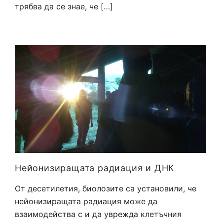
трябва да се знае, че […]
Нейонизиращата радиация и ДНК
От десетилетия, биолозите са установили, че
нейонизиращата радиация може да
взаимодейства с и да уврежда клетъчния