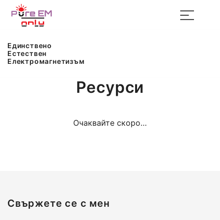
Skip
to
content
Единствено Естествен Електромагнетизъм
Единствено Естествен
Единствено
Електромагнетизъм
Естествен
Електромагнетизъм
Ресурси
Очаквайте скоро…
Свържете се с мен