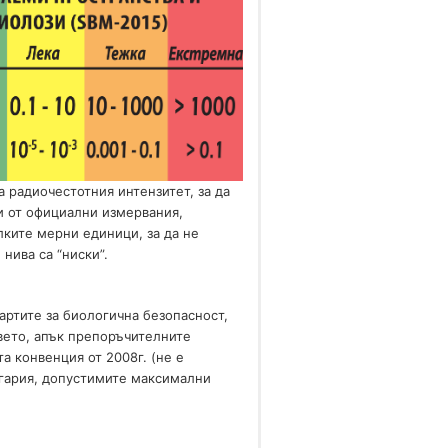
 радиочестотния интензитет, за да
ни от официални измервания,
лките мерни единици, за да не
 нива са “ниски”.
артите за биологична безопасност,
авето, апък препоръчителните
а конвенция от 2008г. (не е
ългария, допустимите максимални