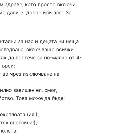
 на 10 до 100 пъти) само с
та:
м здраве, като просто включи
е определена посока.
е дали е “добре или зле”. За
нциалната разлика на тялото
сто и повече), до напълно
потенциална разлика е до 10 mV
 сън и хранене и до максимум 100mV
нтални за нас и децата ни неща
обследване, включващо всички
ак да протече за по-малко от 4-
търси:
 важно да се отбележи, че
тво чрез изключване на
и стойности за денонощието в по-
цията на електричество е най-
кови стойности на магнитните
илно завишен ел. смог,
ство. Това може да бъде:
полета през друго време от
на магнитните полета за 12 или 24
ото подразделение на мръсното
експлоатация!);
ни дори при слаб интензитет. Повече
редните 3 точки са в областта на
ях светлина!);
 полета: