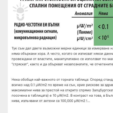
Тук съм дал двете възможни мерни единици за измерване на
няма объркани хора. А често, когато се изписват някои дан
провеждани от властите, манипулативно се използват по-ма
“стряскат”, както и да объркват незапознатите, че отчетените
Нека обобщя най-важното от горната таблица: Според станд
всичко над 0.1 µW/m2 по време на сън, крие рискове за здр
максимални нива за престой на открито спрямо Залцбургскат
посочена в таблицата) е 10 µW/m2. В контраст на това, в Б
нива, излъчвани от антени са 100,000 µW/m2 !…