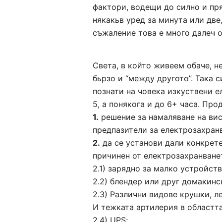
фактори, водещи до силно и пр
някакьв уред за минута или две,
съжаление това е много далеч о
Света, в който живеем обаче, н
бьрзо и “между другото”. Така 
познати на човека изкуствени е
5, а понякога и до 6+ часа. Пр
1.
решение за намаляване на вис
предпазители за електрозахранв
2.
да се установи дали конкрете
причинен от електрозахранванет
2.1) зарядно за малко устройств
2.2) блендер или друг домакинс
2.3) Различни видове крушки, ле
И тежката артилерия в областт
2.4) UPS;