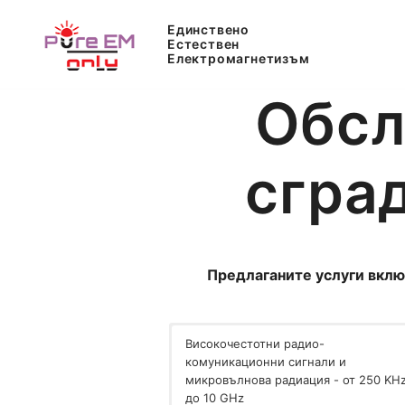
Skip
Единствено
to
Естествен
content
Електромагнетизъм
Единствено Естествен Електромагнетизъм
Единствено Естествен Електромагне
Обсл
сгра
Предлаганите услуги вклю
Високочестотни радио-
комуникационни сигнали и
микровълнова радиация - от 250 KH
до 10 GHz