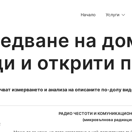
Начало
Услуги
тизъм
едване на до
ди и открити 
чват измерването и анализа на описаните по-долу ви
РАДИО ЧЕСТОТИ И КОМУНИКАЦИО
(микровълнова радиаци
z