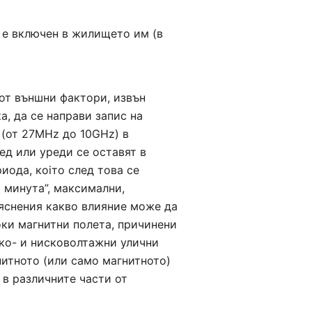
 променливотоковите магнитни
добни или по-добри стойности във
:
е е включен в жилището им (в
от външни фактори, извън
, да се направи запис на
 (от 27MHz до 10GHz) в
ед или уреди се оставят в
иода, коiто след това се
о минута”, максимални,
зяснения какво влияние може да
оки магнитни полета, причинени
ко- и нисковолтажни улични
нитното (или само магнитното)
 в различните части от
жимо с относително малки промени в
ерено голяма инвестиция в защитни