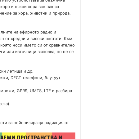
 като устройствата за безжична
коро и някои хора все пак са
чение за хора, животни и природа.
ълните на ефирното радио и
н от средни и високи честоти. Към
 която носи името си от сравнително
ги или източници включва, но не се
ски летища и др.
режи, DECT телефони, блутуут
i мрежи, GPRS, UMTS, LTE и разбира
сега).
сти за нейонизираща радиация от