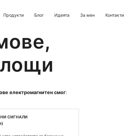
Продукти
Блог
Идеята
За мeн
Контакти
мове,
площи
дове електромагнитен смог
:
ННИ СИГНАЛИ
я)