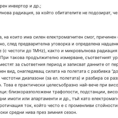
А ето и съответната таблица за класификация на силата на
рен инвертор и др.;
А нашата обща цел с вас е излъчванията да се сведат до по
полета, спрямо биологичното им въздействие:
всички зони, в които се разполага тялото ви по време на сън
нова радиация, за който обитателите не подозират, ч
, на които има силен електромагнитен смог, причинен 
о, след предварителна уговорка и определена надценка
 (с честоти до 1MHz), както и микровълнова радиация
 При такова продължително измерване, съответният ур
местят за съответния период и записват данните от пер
чен вид, онагледяващ силата на полетата с разбивка “д
честотни диапазони (за ел. полетата) и разбира се ра
. Това е практически целесъобразно най-вече при вис
ици: близкоразположени трафопости, подстанции, висо
ни имоти или апартаменти и др., тъй като електромаг
протичащия ток, който често е с променливи стойности
Това при електрическите полета в немалко случаи е пости
оки средни нива през зимния сезон.
навиците на обитателите на дома или в краен случаи – с ум