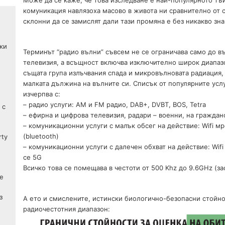
Може да се каже, че това изследване е най-популярното тъй
комуникация навлязоха масово в живота ни сравнително от с
склонни да се замислят дали тази промяна е без никакво зна
ки
Терминът “радио вълни” съвсем не се ограничава само до в
телевизия, а всъщност включва изключително широк диапазо
същата група излъчвания спада и микровълновата радиация,
малката дължина на вълните си. Списък от популярните услу
изчерпва с:
– радио услуги: АМ и FM радио, DAB+, DVBT, BOS, Tetra
 с
– ефирна и цифрова телевизия, радари – военни, на граждан
– комуникационни услуги с малък обсег на действие: Wifi м
(bluetooth)
rty
– комуникационни услуги с далечен обхват на действие: Wif
се 5G
Всичко това се помещава в честоти от 500 Khz до 9.6GHz (за
е
з
A ето и смислените, истински биологично-безопасни стойно
радиочестотния диапазон: