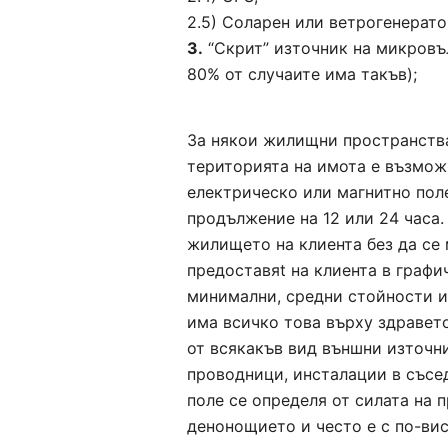
2.5) Соларен или ветрогенерато
3.
“Скрит” източник на микровъл
80% от случаите има такъв);
За някои жилищни пространства
територията на имота е възможн
електрическо или магнитно поле
продължение на 12 или 24 часа.
жилището на клиента без да се 
предоставяt на клиента в графи
минимални, средни стойности и 
има всичко това върху здравето
от всякакъв вид външни източн
проводници, инсталации в съсед
поле се определя от силата на 
денонощието и често е с по-вис