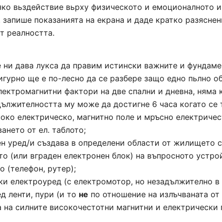
силно намаляване или увеличаване на това поле (от порядъка
легло да се наблюдава следната карта на електрически поле
яко вьздействие вьрху физическото и емоционалното и
преместването на тялото на човека с 30 или 50 сантиметра 
 запише показанията на екрана и даде кратко разяснени
За съжаление при стандартно изпълнените инсталации, поте
т реалността.
спрямо земната повърхност достига от 300 до 3000 mV (а че
несъвместими със здравето нива. Максимално допустимата 
(втори ред втора колонка в таблицата по-долу) по време на
е ни дава лукса да правим истински важните и фундаме
през останалата част от денонощието (колонката в жълто):
сигурно ще е по-лесно да се разбере защо едно пьлно 
лектромагнитни фактори на две спални и дневна, няма к
одължителността му може да достигне 6 часа когато се 
А по отношение на последната точка от по-горния списък, е
око електрическо, магнитно поле и мръсно електричес
мелатонинът би трябвало да достигне близки до пиковите с
късните вечерни часове, т.е. точно тогава, когато и консума
ането от ел. таблото;
голяма в жилищните сгради. Последното често води и до пи
н уред/и създава в определени области от жилището с
полета в тези часове.
о (или вграден електронен блок) на въпросното устрой
Ето защо в жилища, където се наблюдават високи магнитни 
о (телефон, рутер);
денонощието, е силно препоръчително да се направи запис 
часа, заедено с техните честотни характеристики (магнитн
ки електроуред (с електромотор, но незадължително в 
електричество), тъй като последните са изключително опас
горните 3 точки са в областта на главата на спящия човек, с
д ленти, пури (и то
не
по отношение на излъчваната от т
за това в секцията за мръсното електричесто.
кръста, а долните 3 – в областта на краката.
а на силните високочестотни магнитни и електрически