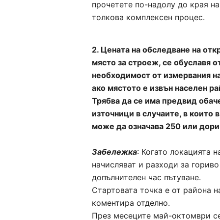
прочетете по-надолу до края на
толкова комплексен процес.
2. Цената на обследване на отк
място за строеж, се обуславя 
необходимост от измервания на
ако мястото е извън населен ра
Трябва да се има предвид обач
източници в случаите, в които 
може да означава 250 или дори
Забележка
: Когато локацията 
начисляват и разходи за гориво 
допълнителен час пътуване.
Стартовата точка е от района на
коментира отделно.
През месеците май-октомври се