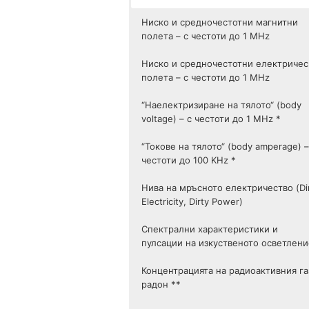
Ниско и средночестотни магнитни
полета – с честоти до 1 МHz
Ниско и средночестотни електричес
полета – с честоти до 1 МHz
“Наелектризиране на тялото“ (body
voltage) – с честоти до 1 MHz *
“Токове на тялото“ (body amperage) –
честоти до 100 KHz *
Нива на мръсното електричество (Di
Electricity, Dirty Power)
Спектрални характеристики и
пулсации на изкуственото осветлени
Концентрацията на радиоактивния га
радон **