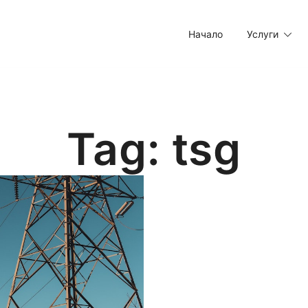
Начало
Услуги
тизъм
Tag:
tsg