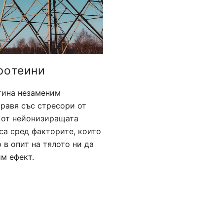
рoтеини
тина незаменим
правя със стресори от
 от нейонизиращата
са сред факторите, които
 в опит на тялото ни да
м ефект.